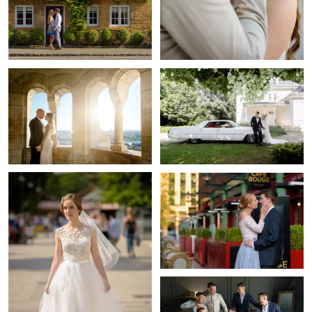
+
+
+
+
+