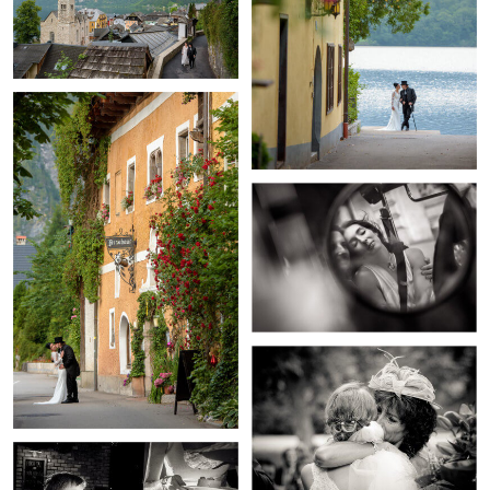
+
+
+
+
+