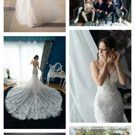
+
+
+