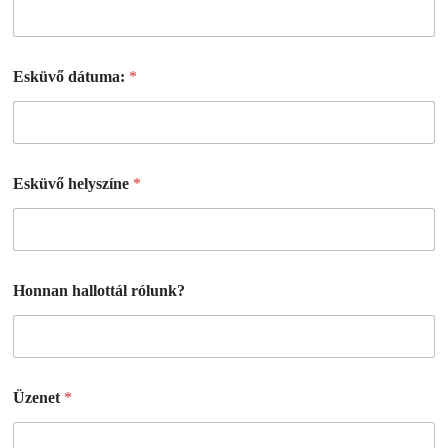
Esküvő dátuma:
*
Esküvő helyszíne
*
Honnan hallottál rólunk?
Üzenet
*